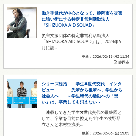
働き手世代が中心となって、静岡市を災害
に強い街にする特定非営利活動法人
「SHIZUOKA AID SQUAD」
災害支援団体の特定非営利活動法人
「SHIZUOKA AID SQUAD」は、2024年6
月に設...
更新：2026/02/18 (
水
) 11:34
静岡市
シリーズ総括 学生✖世代交代 インタ
ビュー 先輩から後輩へ、学生から
社会人へ ～学生時代の活動への「想
い」は、卒業しても消えない～
連載してきた学生✖世代交代の最終回と
して、卒業を目前に控えた4年生の牧野琴
衣さんと木村空流美...
更新：2026/02/06 (
金
) 13:03