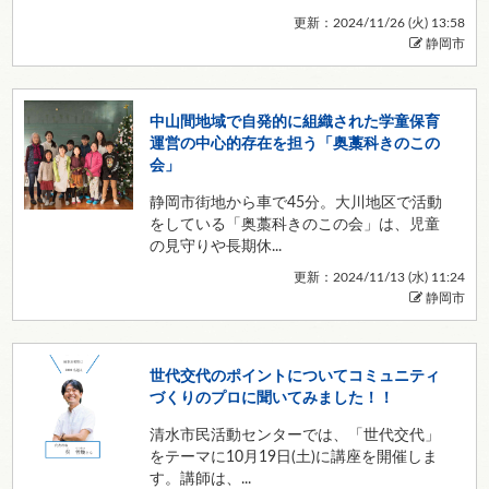
更新：2024/11/26 (
火
) 13:58
静岡市
中山間地域で自発的に組織された学童保育
運営の中心的存在を担う「奥藁科きのこの
会」
静岡市街地から車で45分。大川地区で活動
をしている「奥藁科きのこの会」は、児童
の見守りや長期休...
更新：2024/11/13 (
水
) 11:24
静岡市
世代交代のポイントについてコミュニティ
づくりのプロに聞いてみました！！
清水市民活動センターでは、「世代交代」
をテーマに10月19日(土)に講座を開催しま
す。講師は、...