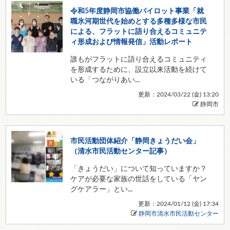
令和5年度静岡市協働パイロット事業「就
職氷河期世代を始めとする多種多様な市民
による、フラットに語り合えるコミュニテ
ィ形成および情報発信」活動レポート
誰もがフラットに語り合えるコミュニティ
を形成するために、設立以来活動を続けて
いる「つながりあい...
更新：2024/03/22 (
金
) 13:20
静岡市
市民活動団体紹介「静岡きょうだい会」
（清水市民活動センター記事）
「きょうだい」について知っていますか？
ケアが必要な家族の世話をしている「ヤン
グケアラー」とい...
更新：2024/01/12 (
金
) 17:34
静岡市清水市民活動センター