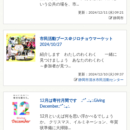
いう公共の場を、市...
更新：2024/12/11 (
水
) 09:21
静岡市
市民活動ブース＠ジロチョウマーケット
2024/10/27
紹介します わたしのわくわく 一緒に
見つけましょう あなたのわくわく
～参加者が見つ...
更新：2024/12/10 (
火
) 09:37
静岡市清水市民活動センター
12月は寄付月間です .:*ﾟ..:｡:.Giving
December.:*ﾟ:.｡:.
12月といえば何を思い浮かべるでしょう
か。 クリスマス、イルミネーション、年賀
状準備に大掃除...