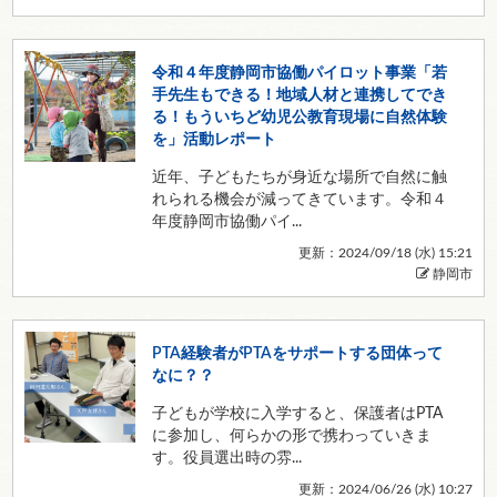
令和４年度静岡市協働パイロット事業「若
手先生もできる！地域人材と連携してでき
る！もういちど幼児公教育現場に自然体験
を」活動レポート
近年、子どもたちが身近な場所で自然に触
れられる機会が減ってきています。令和４
年度静岡市協働パイ...
更新：2024/09/18 (
水
) 15:21
静岡市
PTA経験者がPTAをサポートする団体って
なに？？
子どもが学校に入学すると、保護者はPTA
に参加し、何らかの形で携わっていきま
す。役員選出時の雰...
更新：2024/06/26 (
水
) 10:27