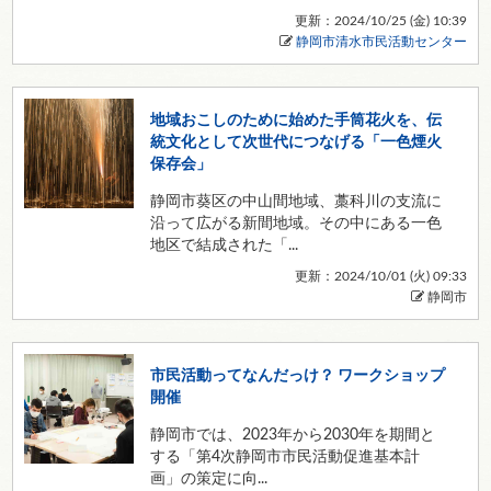
更新：2024/10/25 (
金
) 10:39
静岡市清水市民活動センター
地域おこしのために始めた手筒花火を、伝
統文化として次世代につなげる「一色煙火
保存会」
静岡市葵区の中山間地域、藁科川の支流に
沿って広がる新間地域。その中にある一色
地区で結成された「...
更新：2024/10/01 (
火
) 09:33
静岡市
市民活動ってなんだっけ？ ワークショップ
開催
静岡市では、2023年から2030年を期間と
する「第4次静岡市市民活動促進基本計
画」の策定に向...