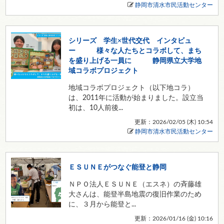
静岡市清水市民活動センター
シリーズ 学生×世代交代 インタビュ
ー 様々な人たちとコラボして、まち
を盛り上げる一員に 静岡県立大学地
域コラボプロジェクト
地域コラボプロジェクト（以下地コラ）
は、2011年に活動が始まりました。設立当
初は、10人前後...
更新：2026/02/05 (
木
) 10:54
静岡市清水市民活動センター
ＥＳＵＮＥがつなぐ能登と静岡
ＮＰＯ法人ＥＳＵＮＥ（エスネ）の斉藤雄
大さんは、能登半島地震の復旧作業のため
に、３月から能登と...
更新：2026/01/16 (
金
) 10:16