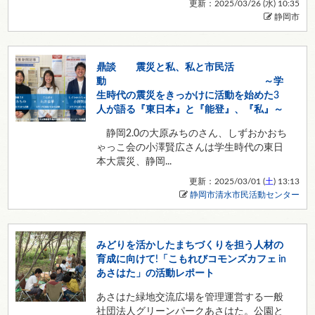
更新：2025/03/26 (
水
) 10:35
静岡市
鼎談 震災と私、私と市民活
動 ～学
生時代の震災をきっかけに活動を始めた3
人が語る『東日本』と『能登』、『私』～
静岡2.0の大原みちのさん、しずおかおち
ゃっこ会の小澤賢広さんは学生時代の東日
本大震災、静岡...
更新：2025/03/01 (
土
) 13:13
静岡市清水市民活動センター
みどりを活かしたまちづくりを担う人材の
育成に向けて!「こもれびコモンズカフェ in
あさはた」の活動レポート
あさはた緑地交流広場を管理運営する一般
社団法人グリーンパークあさはた。公園と