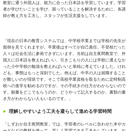
教室に通う外国人は、能力に合った日本語を学習しています。学習
者が学びたいことを学び、困っていることを解決するために、各講
師が教え方を工夫し、スタッフが生活支援をしています。
「現在の日本の教育システムでは、中学校卒業までは学校の先生が
面倒を見てくれますが、卒業後はすべてが自己責任。不登校だった
人々は社会生活に参画できずにいます。当初は自主夜間教室で、外
国人に日本語を教えればいい、引きこもりの人には学校に通えなか
った小中学校の勉強を教えればいいと単純に考えていました。けれ
ども、事態はもっと深刻でした。例えば、中卒の人は就職すること
が難しいのが現状です。そこで高校卒業資格を取るために定時制高
校への進学を勧めるのですが、その手続きの仕方がわからないので
す。願書をどこでもらうのか、どうやって記入するのか、書類の書
き方がわからない人もいるのです。」
理解しやすいよう工夫を凝らして進める学習時間
「しずおか自主夜間教室」では、学習者のレベルに合わせた本やカ
ードなどの教材を使って、楽しく学習できる工夫をしています。お