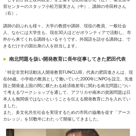
習センターのスタッフ小松万留実さん（中）、講師の寺田梓さん
（右）。
講師の顔ぶれも様々。大学の教授や講師、現役の教員、一般社会
人、なかには大学生も。現在30人ほどがボランティアで活動し、市
外から来てくれる講師もいるそうです。外国語を話せる講師は、で
きるだけその国出身の人を担当します。
南北問題を扱い開発教育に長年従事してきた肥田代表
「特定非営利活動法人開発教育FUNCLUB」代表の肥田進さんは、現
在66歳。小学校の教員として働いていた2000年にNPOを設立。先進
国と開発途上国の間に横たわる経済格差等に関わる南北問題につい
て考えるワークショップを通して、アフリカや南米の貧困問題は日
本人も無関係ではないということを伝える開発教育に力を入れてい
ました。
また、多文化共生社会を実現するための市民の協働を促す「アース
カレッジ」を10数年にわたって開催してきました。