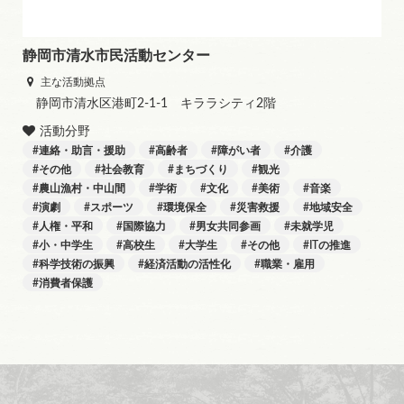
静岡市清水市民活動センター
主な活動拠点
静岡市清水区港町2-1-1 キララシティ2階
活動分野
連絡・助言・援助
高齢者
障がい者
介護
その他
社会教育
まちづくり
観光
農山漁村・中山間
学術
文化
美術
音楽
演劇
スポーツ
環境保全
災害救援
地域安全
人権・平和
国際協力
男女共同参画
未就学児
小・中学生
高校生
大学生
その他
ITの推進
科学技術の振興
経済活動の活性化
職業・雇用
消費者保護