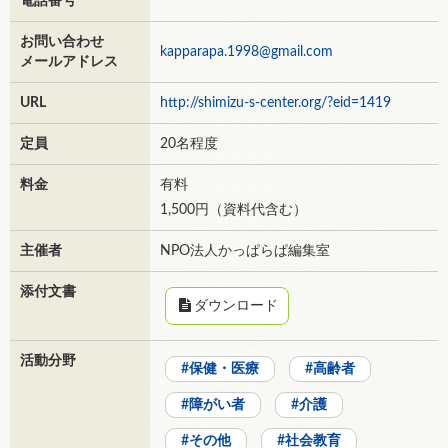
電話番号
お問い合わせ
kapparapa.1998@gmail.com
メールアドレス
URL
http://shimizu-s-center.org/?eid=1419
定員
20名程度
料金
有料
1,500円（資料代含む）
主催者
NPO法人かっぱらぱ編集室
添付文書
ダウンロード
活動分野
保健・医療
高齢者
障がい者
介護
その他
社会教育