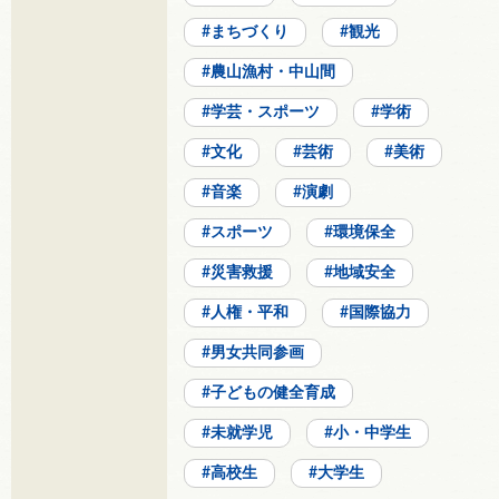
まちづくり
観光
農山漁村・中山間
学芸・スポーツ
学術
文化
芸術
美術
音楽
演劇
スポーツ
環境保全
災害救援
地域安全
人権・平和
国際協力
男女共同参画
子どもの健全育成
未就学児
小・中学生
高校生
大学生