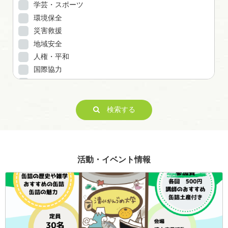
学芸・スポーツ
環境保全
災害救援
地域安全
人権・平和
国際協力
男女共同参画
子どもの健全育成
ITの推進
検索する
科学技術の振興
経済活動の活性化
職業・雇用
活動・イベント情報
消費者保護
連絡・助言・援助
条例で定める活動