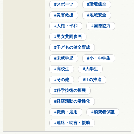
スポーツ
環境保全
災害救援
地域安全
人権・平和
国際協力
男女共同参画
子どもの健全育成
未就学児
小・中学生
高校生
大学生
その他
ITの推進
科学技術の振興
経済活動の活性化
職業・雇用
消費者保護
連絡・助言・援助