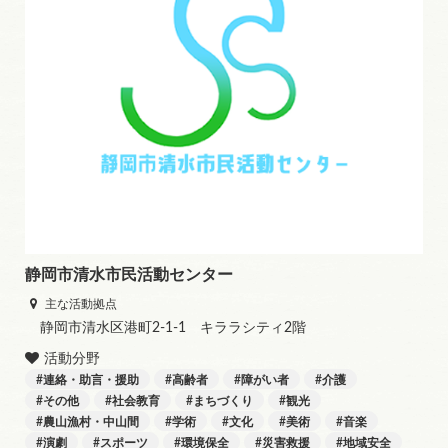
静岡市清水市民活動センター
主な活動拠点
静岡市清水区港町2-1-1 キララシティ2階
活動分野
連絡・助言・援助
高齢者
障がい者
介護
その他
社会教育
まちづくり
観光
農山漁村・中山間
学術
文化
美術
音楽
演劇
スポーツ
環境保全
災害救援
地域安全