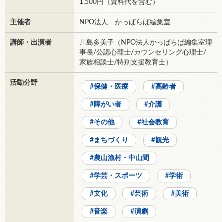
1,500円（資料代を含む）
主催者
NPO法人 かっぱらぱ編集室
講師・出演者
川島多美子（NPO法人かっぱらぱ編集室理
事長/公認心理士/カウンセリング心理士/
家族相談士/特別支援教育士）
活動分野
保健・医療
高齢者
障がい者
介護
その他
社会教育
まちづくり
観光
農山漁村・中山間
学芸・スポーツ
学術
文化
芸術
美術
音楽
演劇