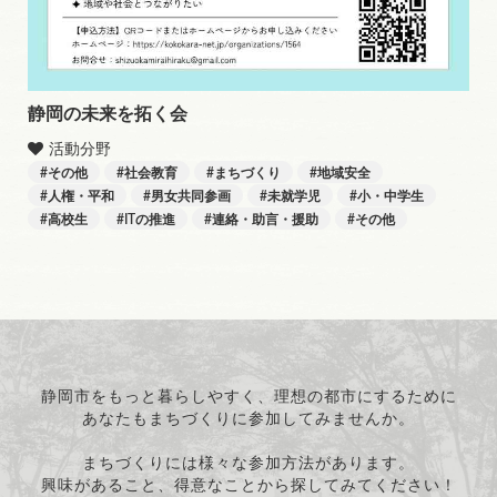
静岡の未来を拓く会
活動分野
その他
社会教育
まちづくり
地域安全
人権・平和
男女共同参画
未就学児
小・中学生
高校生
ITの推進
連絡・助言・援助
その他
静岡市をもっと暮らしやすく、理想の都市にするために
あなたもまちづくりに参加してみませんか。
まちづくりには様々な参加方法があります。
興味があること、得意なことから探してみてください！