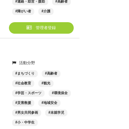
連絡・助言・援助
高齢者
障がい者
介護
管理者登録
活動分野
まちづくり
高齢者
社会教育
観光
学芸・スポーツ
環境保全
災害救援
地域安全
男女共同参画
未就学児
小・中学生