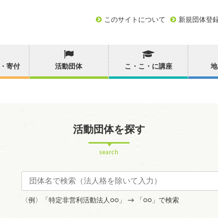
このサイトについて
新規団体登
・寄付
活動団体
こ・こ・に講座
地
活動団体を探す
search
〈例〉「特定非営利活動法人○○」 → 「○○」で検索