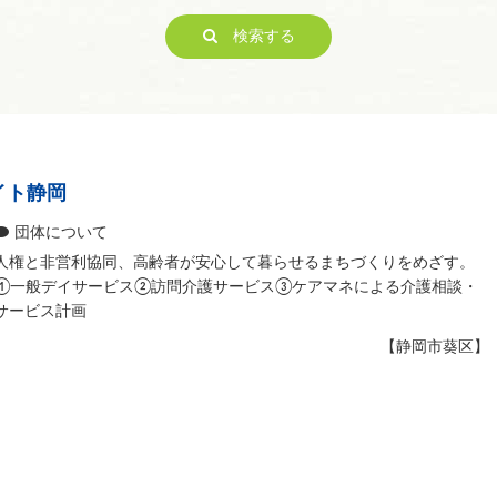
子どもの健全育成
検索する
ITの推進
科学技術の振興
経済活動の活性化
職業・雇用
消費者保護
連絡・助言・援助
イト静岡
条例で定める活動
団体について
人権と非営利協同、高齢者が安心して暮らせるまちづくりをめざす。
①一般デイサービス②訪問介護サービス③ケアマネによる介護相談・
サービス計画
【静岡市葵区】