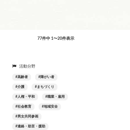
77件中 1〜20件表示
活動分野
高齢者
障がい者
介護
まちづくり
人権・平和
職業・雇用
社会教育
地域安全
男女共同参画
連絡・助言・援助