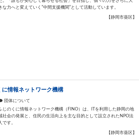
た。「誰もが安心して暮らせる社会」を目指し、個々の力をさらに大
きな力へと変えていく”中間支援機関”として活動しています。
【静岡市葵区】
くに情報ネットワーク機構
団体について
ふじのくに情報ネットワーク機構（FINO）は、ITを利用した静岡の地
域社会の発展と、住民の生活向上を主な目的として設立されたNPO法
人です。
【静岡市葵区】