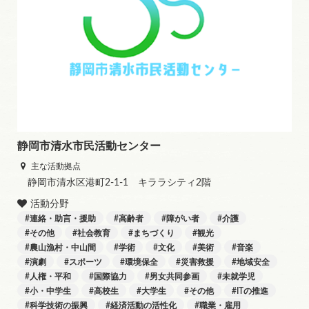
静岡市清水市民活動センター
主な活動拠点
静岡市清水区港町2-1-1 キララシティ2階
活動分野
連絡・助言・援助
高齢者
障がい者
介護
その他
社会教育
まちづくり
観光
農山漁村・中山間
学術
文化
美術
音楽
演劇
スポーツ
環境保全
災害救援
地域安全
人権・平和
国際協力
男女共同参画
未就学児
小・中学生
高校生
大学生
その他
ITの推進
科学技術の振興
経済活動の活性化
職業・雇用