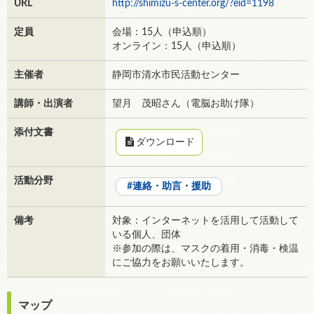
URL
http://shimizu-s-center.org/?eid=1198
定員
会場：15人（申込順）
オンライン：15人（申込順）
主催者
静岡市清水市民活動センター
講師・出演者
望月 茂昭さん（電脳お助け隊）
添付文書
ダウンロード
活動分野
連絡・助言・援助
備考
対象：インターネットを活用して活動して
いる個人、団体
※参加の際は、マスクの着用・消毒・検温
にご協力をお願いいたします。
マップ