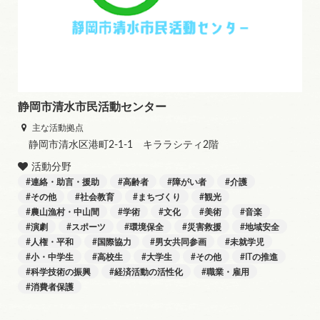
静岡市清水市民活動センター
主な活動拠点
静岡市清水区港町2-1-1 キララシティ2階
活動分野
連絡・助言・援助
高齢者
障がい者
介護
その他
社会教育
まちづくり
観光
農山漁村・中山間
学術
文化
美術
音楽
演劇
スポーツ
環境保全
災害救援
地域安全
人権・平和
国際協力
男女共同参画
未就学児
小・中学生
高校生
大学生
その他
ITの推進
科学技術の振興
経済活動の活性化
職業・雇用
消費者保護