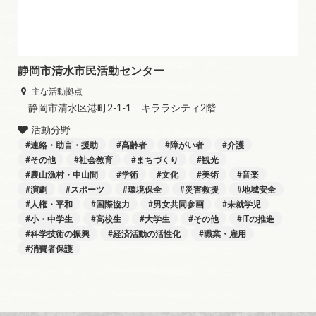
静岡市清水市民活動センター
主な活動拠点
静岡市清水区港町2-1-1 キララシティ2階
活動分野
連絡・助言・援助
高齢者
障がい者
介護
その他
社会教育
まちづくり
観光
農山漁村・中山間
学術
文化
美術
音楽
演劇
スポーツ
環境保全
災害救援
地域安全
人権・平和
国際協力
男女共同参画
未就学児
小・中学生
高校生
大学生
その他
ITの推進
科学技術の振興
経済活動の活性化
職業・雇用
消費者保護