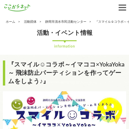
ホーム
活動団体
静岡市清水市民活動センター
『スマイル☺コラボ～イマ
活動・イベント情報
information
『スマイル☺コラボ～イマココ×YokaYoka
～ 飛沫防止パーティションを作ってゲー
ムをしよう♪』