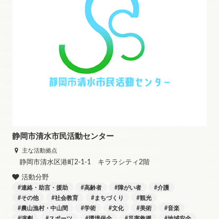
静岡市清水市民活動センター
主な活動拠点
静岡市清水区港町2-1-1 キララシティ2階
活動分野
連絡・助言・援助
高齢者
障がい者
介護
その他
社会教育
まちづくり
観光
農山漁村・中山間
学術
文化
美術
音楽
演劇
スポーツ
環境保全
災害救援
地域安全