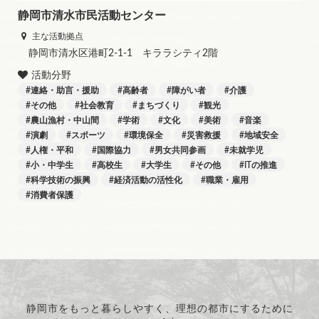
静岡市清水市民活動センター
主な活動拠点
静岡市清水区港町2-1-1 キララシティ2階
活動分野
連絡・助言・援助
高齢者
障がい者
介護
その他
社会教育
まちづくり
観光
農山漁村・中山間
学術
文化
美術
音楽
演劇
スポーツ
環境保全
災害救援
地域安全
人権・平和
国際協力
男女共同参画
未就学児
小・中学生
高校生
大学生
その他
ITの推進
科学技術の振興
経済活動の活性化
職業・雇用
消費者保護
静岡市をもっと暮らしやすく、理想の都市にするために