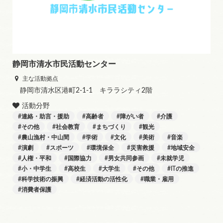
静岡市清水市民活動センター
主な活動拠点
静岡市清水区港町2-1-1 キララシティ2階
活動分野
連絡・助言・援助
高齢者
障がい者
介護
その他
社会教育
まちづくり
観光
農山漁村・中山間
学術
文化
美術
音楽
演劇
スポーツ
環境保全
災害救援
地域安全
人権・平和
国際協力
男女共同参画
未就学児
小・中学生
高校生
大学生
その他
ITの推進
科学技術の振興
経済活動の活性化
職業・雇用
消費者保護