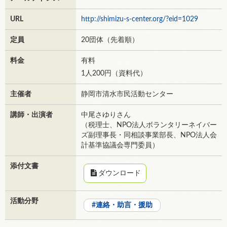
URL
http://shimizu-s-center.org/?eid=1029
定員
20団体（先着順）
料金
有料
1人200円（資料代）
主催者
静岡市清水市民活動センター
講師・出演者
中尾さゆりさん
（税理士、NPO法人ボランタリーネイバー
ズ副理事長・同相談事業部長、NPO法人会
計基準協議会専門委員）
添付文書
ダウンロード
活動分野
連絡・助言・援助