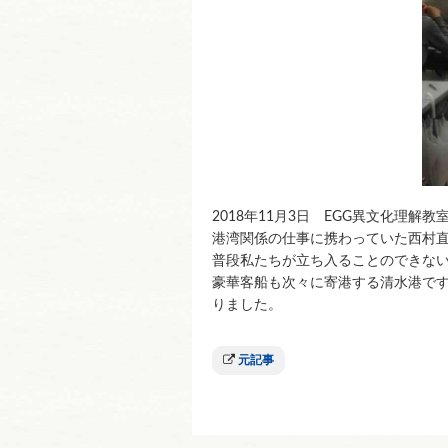
2018年11月3日 EGG異文化理
港湾関係の仕事に携わっていた西村
普段私たちが立ち入ることのできな
豪華客船も次々に寄港する清水港で
りました。
元記事