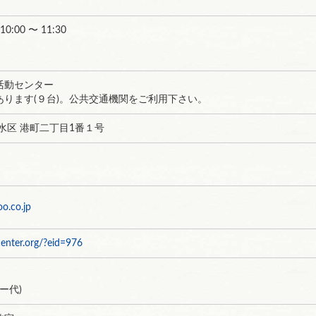
 10:00 〜 11:30
活動センター
あります(９台)。公共交通機関をご利用下さい。
水区 港町二丁目1番１号
o.co.jp
center.org/?eid=976
ー代)