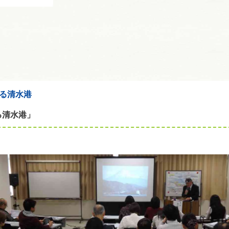
がる清水港
る清水港」