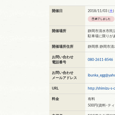
開催日
2018/11/03 (
土
)
終了しました
開催場所
静岡市清水市民
駐車場に限りが
開催場所住所
静岡県 静岡市清
お問い合わせ
080-2611-8546
電話番号
お問い合わせ
ibunka_egg@yaho
メールアドレス
URL
http://shimizu-s-
料金
有料
500円(資料･ティ