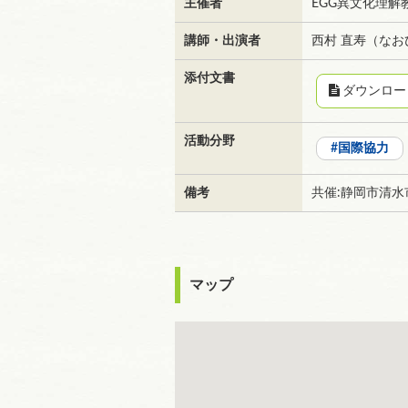
主催者
EGG異文化理解
講師・出演者
西村 直寿（なお
添付文書
ダウンロー
活動分野
国際協力
備考
共催:静岡市清
マップ