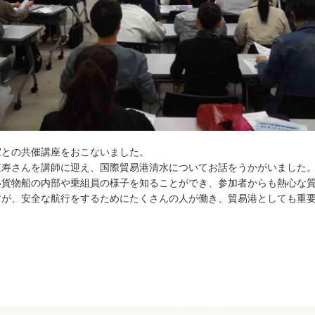
解教室との共催講座をおこないました。
直寿さんを講師に迎え、国際貿易港清水についてお話をうかがいました
い貨物船の内部や乗組員の様子を知ることができ、参加者からも熱心な
すが、安全な航行をするためにたくさんの人が働き、貿易港としても重