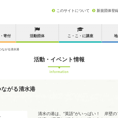
このサイトについて
新規団体登
・寄付
活動団体
こ・こ・に講座
地
つながる清水港
活動・イベント情報
information
つながる清水港
清水の港は、“英語”がいっぱい！ 岸壁の