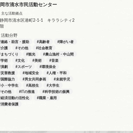
岡市清水市民活動センター
主な活動拠点
静岡市清水区港町2-1-1 キララシティ2
階
活動分野
連絡・助言・援助
高齢者
障がい者
介護
その他
社会教育
まちづくり
観光
農山漁村・中山間
学術
文化
美術
音楽
演劇
スポーツ
環境保全
災害救援
地域安全
人権・平和
国際協力
男女共同参画
未就学児
小・中学生
高校生
大学生
その他
ITの推進
科学技術の振興
経済活動の活性化
職業・雇用
消費者保護