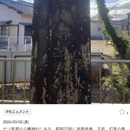
モニュメント
1
2026/03/02 (
月
)
七ツ新屋の八幡神社にある。昭和15年に本殿改修、玉垣、灯篭の奉