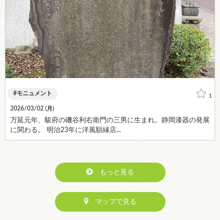
モニュメント
1
2026/03/02 (
月
)
万延元年、駿府の磯谷利右衛門の三男に生まれ。静岡漆器の発展
に関わる。 明治23年に洋風額縁店...
もっと見る
マップで見る