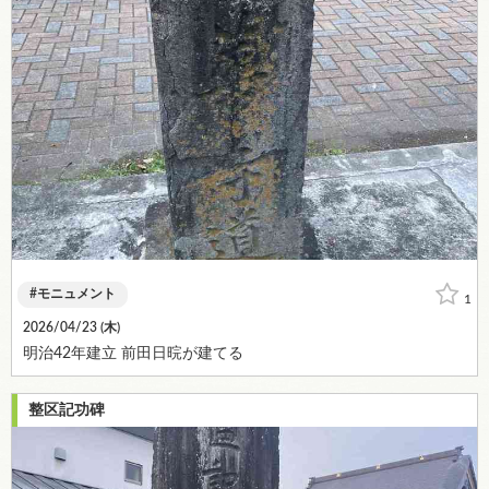
モニュメント
1
2026/04/23 (
木
)
明治42年建立 前田日晥が建てる
整区記功碑