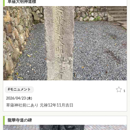
草薙大明神道標
モニュメント
1
2026/04/23 (
木
)
草薙神社前にあり 元禄12年11月吉日
龍華寺道の碑