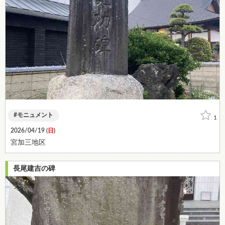
モニュメント
1
2026/04/19 (
日
)
宮加三地区
長尾建吉の碑