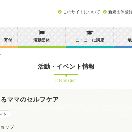
このサイトについて
新規団体登
・寄付
活動団体
こ・こ・に講座
地
ア
活動・イベント情報
information
するママのセルフケア
ント
ョップ